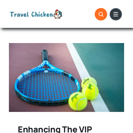
Skip
to
content
Enhancing The VIP