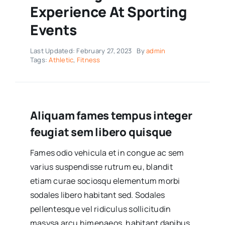
Experience At Sporting
Events
Last Updated: February 27, 2023
By
admin
Tags:
Athletic
,
Fitness
Aliquam fames tempus integer
feugiat sem libero quisque
Fames odio vehicula et in congue ac sem
varius suspendisse rutrum eu, blandit
etiam curae sociosqu elementum morbi
sodales libero habitant sed. Sodales
pellentesque vel ridiculus sollicitudin
masysa arcu himenaeos, habitant dapibus