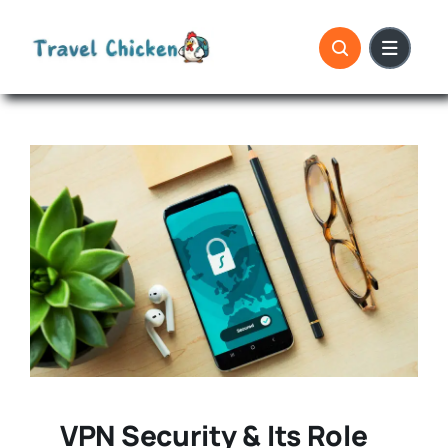
Skip
to
content
VPN Security & Its Role