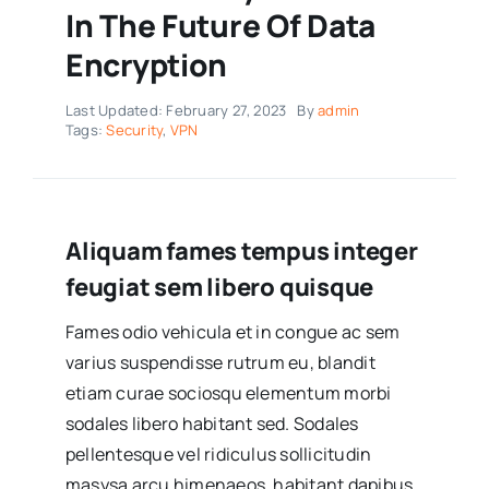
In The Future Of Data
Encryption
Last Updated: February 27, 2023
By
admin
Tags:
Security
,
VPN
Aliquam fames tempus integer
feugiat sem libero quisque
Fames odio vehicula et in congue ac sem
varius suspendisse rutrum eu, blandit
etiam curae sociosqu elementum morbi
sodales libero habitant sed. Sodales
pellentesque vel ridiculus sollicitudin
masysa arcu himenaeos, habitant dapibus